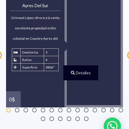
Ayres Del Sur
Grimaut López ofrece a la venta
excelente propiedad estilo
colonial en Country Ayres del
Sur,…
Domitorios
3
Baños
4
Superficie
340m²
Detalles
0
$