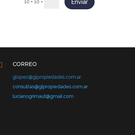
Enviar
=
10 + 10
CORREO

glopez@glpropiedades.com.ar
consultas@glpropiedades.com.ar
lucianogrimaut@gmail.com