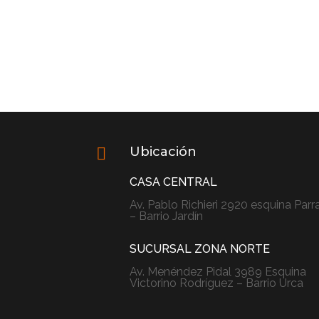
Ubicación

CASA CENTRAL
Av. Pablo Richieri 2920 esquina Parr
– Barrio Jardín
SUCURSAL ZONA NORTE

Av. Menéndez Pidal 3989 Esquina
Victorino Rodríguez – Barrio Urca