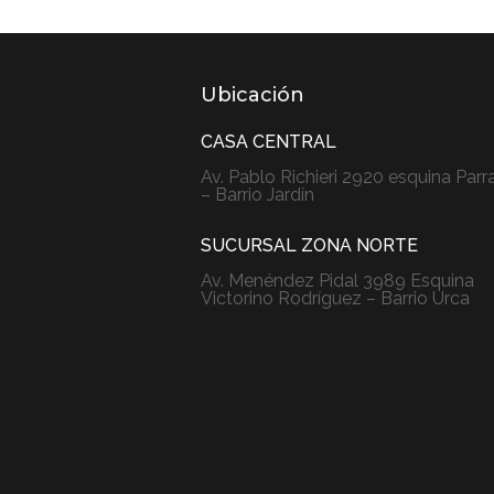
Ubicación
CASA CENTRAL
Av. Pablo Richieri 2920 esquina Parr
– Barrio Jardín
SUCURSAL ZONA NORTE
Av. Menéndez Pidal 3989 Esquina
Victorino Rodríguez – Barrio Urca