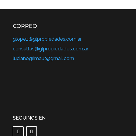
CORREO
glopez@glpropiedades.com.ar
consultas@glpropiedades.com.ar
lucianogrimaut@gmail.com
SEGUINOS EN