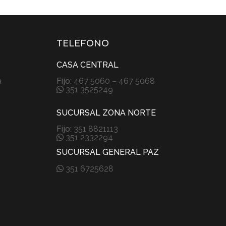
TELEFONO
CASA CENTRAL
a
Fijo:
467 5060 – 467 5068
351 3525249
SUCURSAL ZONA NORTE
Fijo:
351 8821113
351 2332294
SUCURSAL GENERAL PAZ
351 6725628