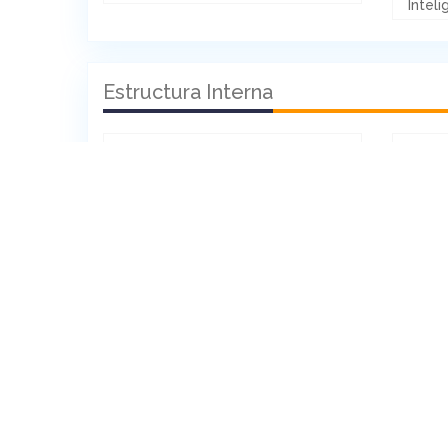
Intel
Estructura Interna
Superficie Cubierta
: 95m²
Super
Baños
: 1
Esta
Características
Agua Corriente
Clo
Gas
Inte
Seguridad
Tel
Alarma
Amu
Dependencia
Hid