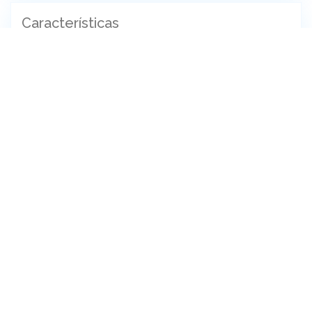
Características
Agua Corriente
Cloacas
Electricidad
Gas
Pavimento
Seguridad
Amueblado
Balcón
Balcón Terraza
Dependencia
Hidromasaje
Jardín Delantero
Jardín Trasero