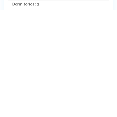
Dormitorios
: 3
Baños
: 2
Plantas
: 1
Estado General
: Muy Bueno
Características
Agua Corriente
Electricidad
Gas
Internet
Pavimento
Teléfono
Videocable