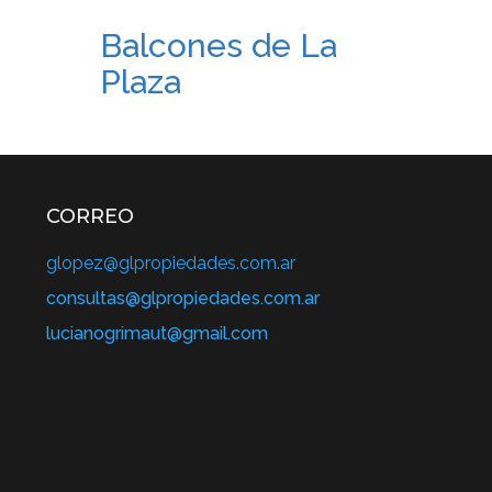
Balcones de La
Plaza
CORREO
glopez@glpropiedades.com.ar
consultas@glpropiedades.com.ar
lucianogrimaut@gmail.com