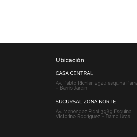
Ubicación
CASA CENTRAL
Av. Pablo Richieri 2920 esquina Parr
– Barrio Jardín
SUCURSAL ZONA NORTE
Av. Menéndez Pidal 3989 Esquina
Victorino Rodríguez – Barrio Urca