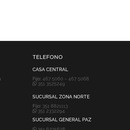
TELEFONO
CASA CENTRAL
a
Fijo:
467 5060 – 467 5068
351 3525249
SUCURSAL ZONA NORTE
Fijo:
351 8821113
351 2332294
SUCURSAL GENERAL PAZ
351 6725628