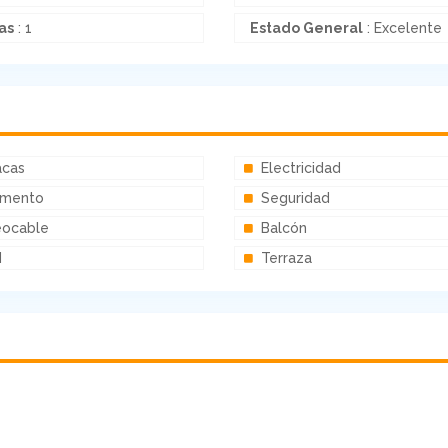
as
: 1
Estado General
: Excelente
acas
Electricidad
imento
Seguridad
eocable
Balcón
M
Terraza