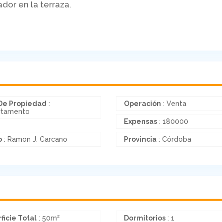
dor en la terraza.
De Propiedad
:
Operación
: Venta
rtamento
Expensas
: 180000
o
: Ramon J. Carcano
Provincia
: Córdoba
ficie Total
: 50m²
Dormitorios
: 1