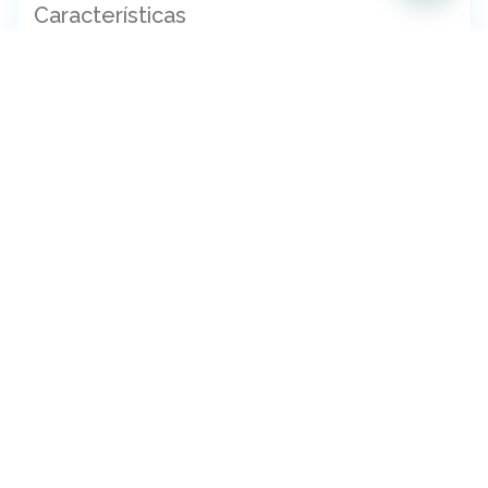
Características
Agua Corriente
Electricidad
Gas
Pavimento
Seguridad
Balcón Terraza
Jardín Delantero
Jardín Trasero
Lavadero
Parrilla
Patio
Vivienda Multifamiliar