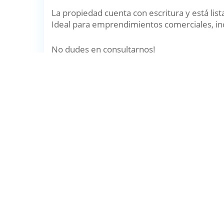
La propiedad cuenta con escritura y está lista
Ideal para emprendimientos comerciales, indus
No dudes en consultarnos!
Detalles
Precio
:
750.000
$
USD
Tipo 
Dirección
: Ruta C45
Provi
Estructura Interna
Superficie Cubierta
: 611m²
Super