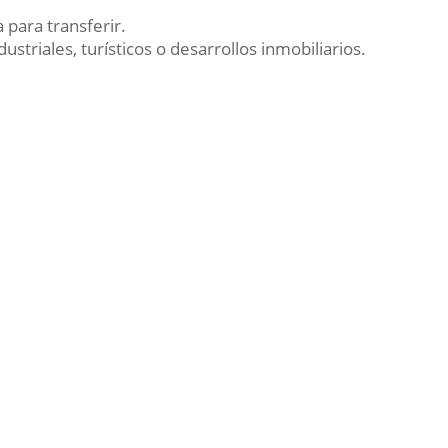
 para transferir.
triales, turísticos o desarrollos inmobiliarios.
De Propiedad
: Casa
Operación
: Venta
ncia
: Córdoba
ficie Total
: 611m²
Estado General
: Excelente