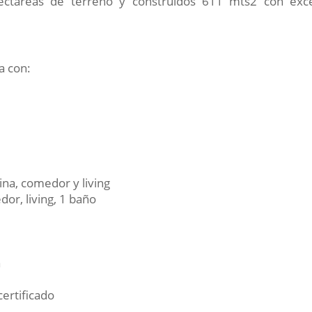
ectareas de terreno y construidos 611 mts2 con exc
a con:
ina, comedor y living
or, living, 1 baño
a
certificado